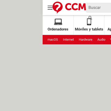
Ordenadores
Móviles y tablets
Ap
macOS
Internet
Hardware
Audio