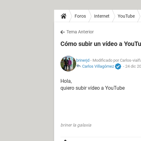
Foros
Internet
YouTube
Tema Anterior
Cómo subir un vídeo a YouT
brinerjd
- Modificado por Carlos-vialf
Carlos Villagómez
-
24 dic 2
Hola,
quiero subir vídeo a YouTube
briner la galaxia