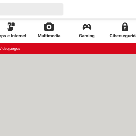
ps e Internet
Multimedia
Gaming
Cibersegurid
Videojuegos