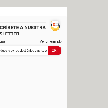
SCRÍBETE A NUESTRA
SLETTER!
cias
Ver un ejemplo