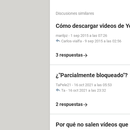
Discusiones similares
Cómo descargar videos de Y
marilpz
-
1 sep 2015 a las 07:26
Carlos-vialfa
-
9 sep 2015 a las 02:56
3 respuestas
¿"Parcialmente bloqueado"?
TaPele21
-
16 oct 2021 a las 05:53
Ta
-
16 oct 2021 a las 23:32
2 respuestas
Por qué no salen vídeos que 