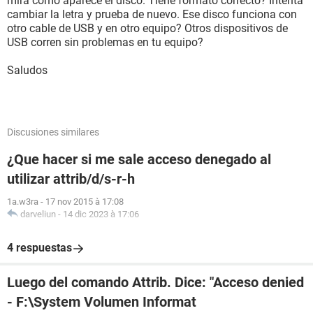
mira cómo aparece el disco. Tiene formato correcto? Intenta
cambiar la letra y prueba de nuevo. Ese disco funciona con
otro cable de USB y en otro equipo? Otros dispositivos de
USB corren sin problemas en tu equipo?
Saludos
Discusiones similares
¿Que hacer si me sale acceso denegado al
utilizar attrib/d/s-r-h
1a.w3ra
-
17 nov 2015 à 17:08
darveliun
-
14 dic 2023 à 17:06
4 respuestas
Luego del comando Attrib. Dice: "Acceso denied
- F:\System Volumen Informat