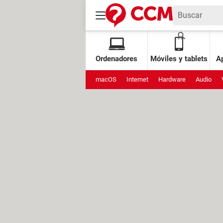
Ordenadores
Móviles y tablets
Ap
macOS
Internet
Hardware
Audio