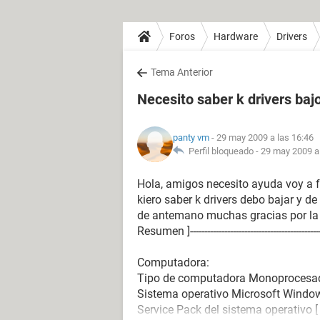
Foros
Hardware
Drivers
Tema Anterior
Necesito saber k drivers baj
panty vm
- 29 may 2009 a las 16:46
Perfil bloqueado -
29 may 2009 a 
Hola, amigos necesito ayuda voy a 
kiero saber k drivers debo bajar y de
de antemano muchas gracias por la
Resumen ]-------------------------------------------------
Computadora:
Tipo de computadora Monoprocesad
Sistema operativo Microsoft Windo
Service Pack del sistema operativo 