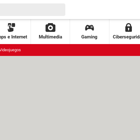
ps e Internet
Multimedia
Gaming
Cibersegurid
Videojuegos