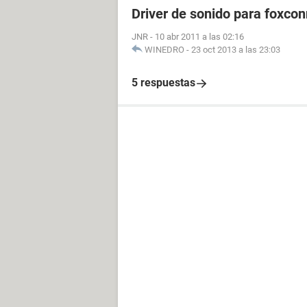
])
Driver de sonido para foxco
JNR
-
10 abr 2011 a las 02:16
--------[ Audio PCI / PnP ]------------------------------
WINEDRO
-
23 oct 2013 a las 23:03
SigmaTel STAC9750/51 @ Intel 82801
5 respuestas