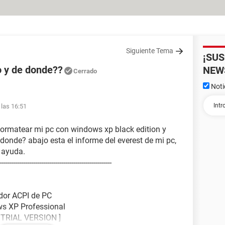
Siguiente Tema
¡SU
o y de donde??
NEW
Cerrado
Noti
las 16:51
formatear mi pc con windows xp black edition y
 donde? abajo esta el informe del everest de mi pc,
 ayuda.
----------------------------------------------------
or ACPI de PC
ws XP Professional
[ TRIAL VERSION ]