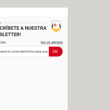
SCRÍBETE A NUESTRA
SLETTER!
cias
Ver un ejemplo