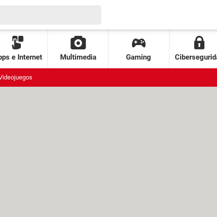
ps e Internet
Multimedia
Gaming
Cibersegurid
Videojuegos