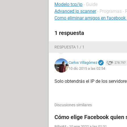
Modelo tcp/ip
- Guide
Advanced ip scanner
- Programas - 
Como eliminar amigos en facebook 
1 respuesta
RESPUESTA 1 / 1
Carlos Villagómez
278.797
10 dic 2015 a las 02:54
Solo obtendrás el IP de los servidor
Discusiones similares
Cómo elige Facebook quien s
Bilbo84
-
10 ene 2022 a las 01:31