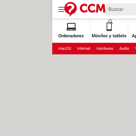
Ordenadores
Móviles y tablets
Ap
macOS
Internet
Hardware
Audio