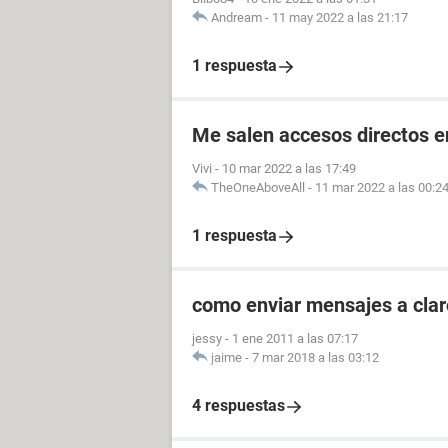
Andream
-
11 may 2022 a las 21:17
1 respuesta
Me salen accesos directos e
Vivi
-
10 mar 2022 a las 17:49
TheOneAboveAll
-
11 mar 2022 a las 00:2
1 respuesta
como enviar mensajes a clar
jessy
-
1 ene 2011 a las 07:17
jaime
-
7 mar 2018 a las 03:12
4 respuestas