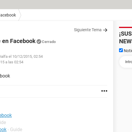
Facebook
Siguiente Tema
¡SU
e en Facebook
NEW
Cerrado
Noti
ialfa el 10/12/2015, 02:54
015 a las 02:54
ebook
cebook
ide
ook
- Guide