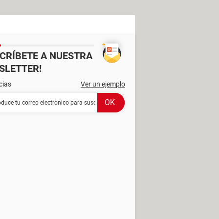
SCRÍBETE A NUESTRA
SLETTER!
cias
Ver un ejemplo