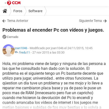
Foros
Software
Tema Anterior
Siguiente Tema
Problemas al encender Pc con vídeos y juegos.
Cerrado
joan1046
- Modificado por joan1046 el 24/11/2015, 10:45
fredu11
-
27 nov 2015 a las 03:30
Hola, mi problema viene de largo y ninguna de las persona a
las que he consultado han dado con la solución. El
problema es el siguiente tengo un Pc bastante decente que
utilizo para jugar, universidad.. entre otras funciones. La
qüestion un día tuve un problema y se me mojo y lo lleve a
reparar me cambiaron placa base y ya de paso le puse un
poco mas de RAM (innecesario pero fue un capricho)
cuando me hicieron la devolución del Pc lo encendí y
cuando arrancaba los vídeos de internet i los juegos me
metían bajones y subidas de fps muy bestias y lo volvía a