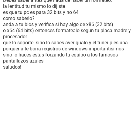
Debes saber antes que nada de hacer un formateo:
-Intel HD Graphics
la lentitud tu mismo lo dijiste
- Memoria de 2 gb ddr3 (aunque me re cagaron, la pc tiene
es que tu pc es para 32 bits y no 64
una etiqueta que dice tener 4gb, pero cuando miro
como saberlo?
"propiedades del sistema", me saltan 2 ... )
anda a tu bios y verifica si hay algo de x86 (32 bits)
-windows 7 64bits (ya se, debería tener instalados 32 bits,
o x64 (64 bits) entonces formatealo segun tu placa madre y
pero me confundí de cd y ni ganas de formatear e instalar
procesador
windows cuando me di cuenta jaja)
que lo soporte. sino lo sabes averigualo y el tuneup es una
porqueria te borra registros de windows importantisimos
Desde ya, si tienen alguna idea de lo que pueda ser, será
sino lo haces estas forzando tu equipo a los famosos
bienvenida, muchas gracias!
pantallazos azules.
saludos!