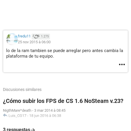
fredu11
1.275
25 nov 2015 à 06:00
lo de la ram tambien se puede arreglar pero antes cambia la
plataforma de tu equipo.
Discusiones similares
¿Cómo subir los FPS de CS 1.6 NoSteam v.23?
NigthMare*death
-
3 mar 2014 à 08:45
Luis_CG17
-
18 jun 2016 à 06:38
3 respuestas