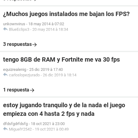
¿Muchos juegos instalados me bajan los FPS?
unkownvirus
-
18 may 2014 à 07:02
BlueEclips3
-
20 may 2014 à 18:34
3 respuestas
tengo 8GB de RAM y Fortnite me va 30 fps
equizrealenig
-
25 dic 2019 à 17:40
carloslopezjurado
-
26 dic 2019 à 18:14
1 respuesta
estoy jugando tranquilo y de la nada el juego
empieza con 4 hasta 2 fps y nada
dfdsfgdrfdsfg
-
18 oct 2021 à 23:00
MiguelY2542
-
19 oct 2021 à 00:49