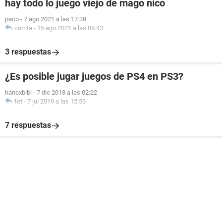
hay todo lo juego viejo de mago nico
paco
-
7 ago 2021 a las 17:38
currita
-
15 ago 2021 a las 09:43
3 respuestas
¿Es posible jugar juegos de PS4 en PS3?
hanaxbibi
-
7 dic 2018 a las 02:22
fet
-
7 jul 2019 a las 12:56
7 respuestas