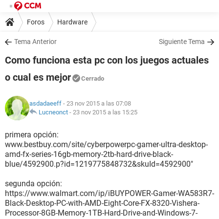
Foros
Hardware
Tema Anterior
Siguiente Tema
Como funciona esta pc con los juegos actuales
o cual es mejor
Cerrado
asdadaeeff
- 23 nov 2015 a las 07:08
Lucneonct
-
23 nov 2015 a las 15:25
primera opción:
www.bestbuy.com/site/cyberpowerpc-gamer-ultra-desktop-
amd-fx-series-16gb-memory-2tb-hard-drive-black-
blue/4592900.p?id=1219775848732&skuId=4592900"
segunda opción:
https://www.walmart.com/ip/iBUYPOWER-Gamer-WA583R7-
Black-Desktop-PC-with-AMD-Eight-Core-FX-8320-Vishera-
Processor-8GB-Memory-1TB-Hard-Drive-and-Windows-7-