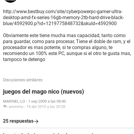
http://www.bestbuy.com/site/cyberpowerpc-gamer-ultra-
desktop-amd-fx-series-16gb-memory-2tb-hard-drive-black-
blue/4592900.p?id=1219775848732&skuId=4592900
Obviamente este tiene mucha mas capacidad, tanto como
para guardar, como para procesar, Tiene el doble de ram, y el
procesador es mas potente, si te compras alguno, te
recomiendo un 100% este PC, aunque si el otro te gusta mas,
tampoco te detengo
Discusiones similares
juegos del mago nico (nuevos)
MARINEL-LO
-
1 sep 2009 a las 08:40
anonimo
-
19 abr 2010 a las 20:28
25 respuestas