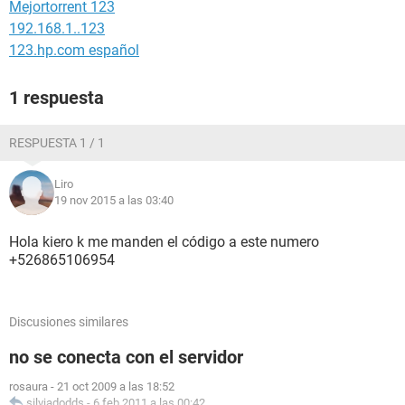
Mejortorrent 123
192.168.1..123
123.hp.com español
1 respuesta
RESPUESTA 1 / 1
Liro
19 nov 2015 a las 03:40
Hola kiero k me manden el código a este numero
+526865106954
Discusiones similares
no se conecta con el servidor
rosaura
-
21 oct 2009 a las 18:52
silviadodds
-
6 feb 2011 a las 00:42