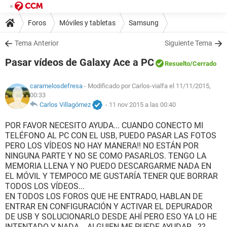
Foros
Móviles y tabletas
Samsung
Tema Anterior
Siguiente Tema
Pasar vídeos de Galaxy Ace a PC
Resuelto
/Cerrado
caramelosdefresa
- Modificado por Carlos-vialfa el 11/11/2015,
00:33
Carlos Villagómez
-
11 nov 2015 a las 00:40
POR FAVOR NECESITO AYUDA... CUANDO CONECTO MI
TELÉFONO AL PC CON EL USB, PUEDO PASAR LAS FOTOS
PERO LOS VÍDEOS NO HAY MANERA!! NO ESTÁN POR
NINGUNA PARTE Y NO SE COMO PASARLOS. TENGO LA
MEMORIA LLENA Y NO PUEDO DESCARGARME NADA EN
EL MÓVIL Y TEMPOCO ME GUSTARÍA TENER QUE BORRAR
TODOS LOS VÍDEOS...
EN TODOS LOS FOROS QUE HE ENTRADO, HABLAN DE
ENTRAR EN CONFIGURACIÓN Y ACTIVAR EL DEPURADOR
DE USB Y SOLUCIONARLO DESDE AHÍ PERO ESO YA LO HE
INTENTADO Y NADA... ALGUIEN ME PUEDE AYUDAR...??