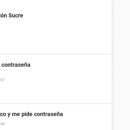
ión Sucre
e contraseña
:57
co y me pide contraseña
:43