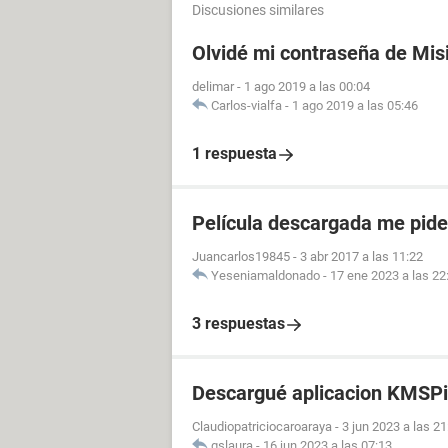
Discusiones similares
Olvidé mi contraseña de Mis
delimar
-
1 ago 2019 a las 00:04
Carlos-vialfa
-
1 ago 2019 a las 05:46
1 respuesta
Película descargada me pid
Juancarlos19845
-
3 abr 2017 a las 11:22
Yeseniamaldonado
-
17 ene 2023 a las 22
3 respuestas
Descargué aplicacion KMSPi
Claudiopatriciocaroaraya
-
3 jun 2023 a las 21
gslaura
-
16 jun 2023 a las 07:13