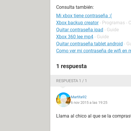
Consulta también:
Mi xbox tiene contraseña :(
Xbox backup creator
- Programas - 
Quitar contraseña ipad
- Guide
Xbox 360 lee mp4
- Guide
Quitar contraseña tablet android
- G
Como ver mi contraseña de wifi en m
1 respuesta
RESPUESTA 1 / 1
Martita92
6 nov 2015 a las 19:25
Llama al chico al que se la compraste