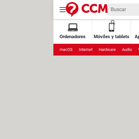
Ordenadores
Móviles y tablets
Ap
macOS
Internet
Hardware
Audio