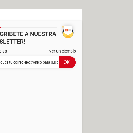
SCRÍBETE A NUESTRA
SLETTER!
cias
Ver un ejemplo