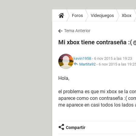
Foros
Videojuegos
Xbox
Tema Anterior
Mi xbox tiene contraseña :(
kevin1958
- 6 nov 2015 a las 19:23
Martita92
-
6 nov 2015 a las 19:2
Hola,
el problema es que mi xbox se la co
aparece como con contraseña :( com
me aparece en casi todos los lados 
Compartir