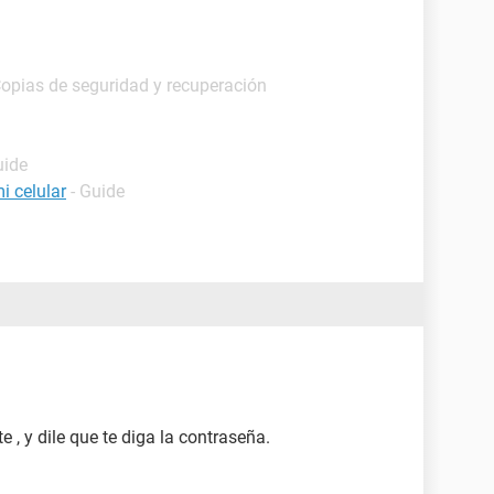
Copias de seguridad y recuperación
uide
i celular
- Guide
 , y dile que te diga la contraseña.