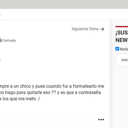
Siguiente Tema
¡SU
NEW
Cerrado
Noti
5
mpre a un chico y pues cuando fui a formatearlo me
o hago para quitarle eso ?? y es que a contraseña
a los que me meto :/