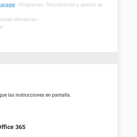
manager
- Programas - Visualización y gestión de
Suites ofimáticas
de
gue las instrucciones en pantalla.
Office 365