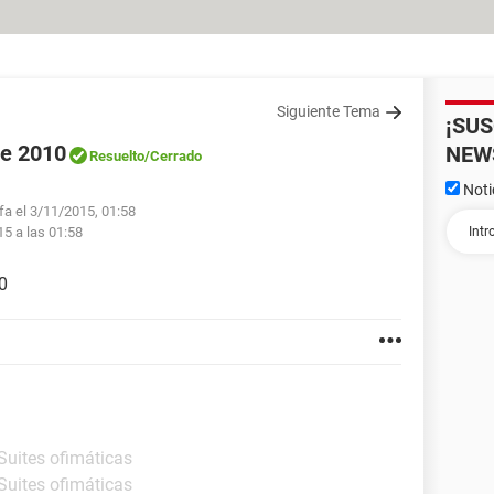
Siguiente Tema
¡SU
ce 2010
NEW
Resuelto
/Cerrado
Noti
fa el 3/11/2015, 01:58
15 a las 01:58
0
Suites ofimáticas
Suites ofimáticas