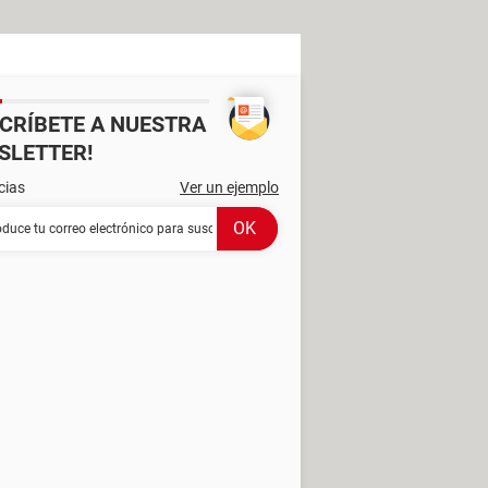
SCRÍBETE A NUESTRA
SLETTER!
cias
Ver un ejemplo