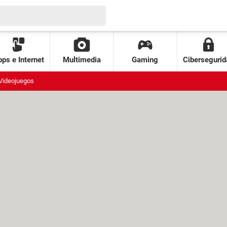
ps e Internet
Multimedia
Gaming
Cibersegurid
Videojuegos