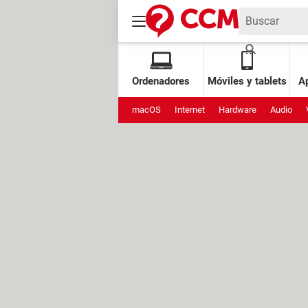
Ordenadores
Móviles y tablets
Ap
macOS
Internet
Hardware
Audio