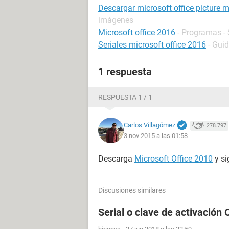
Descargar microsoft office picture 
imágenes
Microsoft office 2016
- Programas - 
Seriales microsoft office 2016
- Gui
1 respuesta
RESPUESTA 1 / 1
Carlos Villagómez
278.797
3 nov 2015 a las 01:58
Descarga
Microsoft Office 2010
y si
Discusiones similares
Serial o clave de activación 