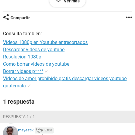
Ver más
tampoco se si desactivando eso se me solucionaría el
problema.
Compartir
Aclaro que en Windows XP los videos en HD me corrían muy
buen. Espero sus respuestas, saludos!
Consulta también:
Videos 1080p en Youtube entrecortados
Descargar videos de youtube
Resolucion 1080p
Como borrar videos de youtube
Borrar videos p****
✓
Videos de amor prohibido gratis descargar videos youtube
guatemala
✓
1 respuesta
RESPUESTA 1 / 1
mayestik
5.001