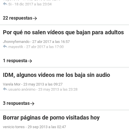
Si
-
18 dic 2017 a las 23:04
22 respuestas
Por qué no salen vídeos que bajan para adultos
Jhonnyfernando
-
27 abr 2017 a las 16:57
mayestik
-
27 abr 2017 a las 17:00
1 respuesta
IDM, algunos videos me los baja sin audio
Varela Mor
-
23 may 2013 a las 09:27
usuario anónimo
-
23 may 2013 a las 23:28
3 respuestas
Borrar páginas de porno visitadas hoy
venicio torres
-
29 sep 2013 a las 02:47