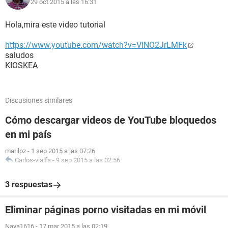
29 oct 2015 a las 16:31
Hola,mira este video tutorial
https://www.youtube.com/watch?v=VINO2JrLMFk
saludos
KIOSKEA
Discusiones similares
Cómo descargar videos de YouTube bloquedos
en mi país
marilpz
-
1 sep 2015 a las 07:26
Carlos-vialfa
-
9 sep 2015 a las 02:56
3 respuestas
Eliminar páginas porno visitadas en mi móvil
Naya1616
-
17 mar 2015 a las 02:19