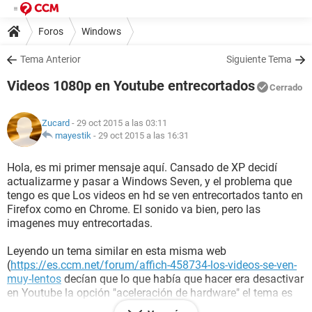
Foros
Windows
Tema Anterior
Siguiente Tema
Videos 1080p en Youtube entrecortados
Cerrado
Zucard
- 29 oct 2015 a las 03:11
mayestik
-
29 oct 2015 a las 16:31
Hola, es mi primer mensaje aquí. Cansado de XP decidí
actualizarme y pasar a Windows Seven, y el problema que
tengo es que Los videos en hd se ven entrecortados tanto en
Firefox como en Chrome. El sonido va bien, pero las
imagenes muy entrecortadas.
Leyendo un tema similar en esta misma web
(
https://es.ccm.net/forum/affich-458734-los-videos-se-ven-
muy-lentos
decían que lo que había que hacer era desactivar
en Youtube la opción "aceleración de hardware" el tema es
que en Youtube no me aparece esa opcion en ningun lado, y