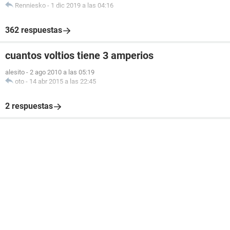
Renniesko
-
1 dic 2019 a las 04:16
362 respuestas
cuantos voltios tiene 3 amperios
alesito
-
2 ago 2010 a las 05:19
oto
-
14 abr 2015 a las 22:45
2 respuestas