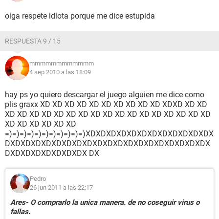
oiga respete idiota porque me dice estupida
RESPUESTA 9 / 15
mmmmmmmmmmmm
4 sep 2010 a las 18:09
hay ps yo quiero descargar el juego alguien me dice como
plis graxx XD XD XD XD XD XD XD XD XD XD XDXD XD XD
XD XD XD XD XD XD XD XD XD XD XD XD XD XD XD XD XD
XD XD XD XD XD XD
=)=)=)=)=)=)=)=)=)=)=)XDXDXDXDXDXDXDXDXDXDXDXDX
DXDXDXDXDXDXDXDXDXDXDXDXDXDXDXDXDXDXDXDX
DXDXDXDXDXDXDXDX DX
Pedro
26 jun 2011 a las 22:17
Ares- O comprarlo la unica manera. de no coseguir virus o
fallas.