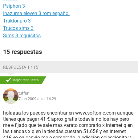
Psiphon 3
Inazuma eleven 3 rom español
Traktor pro 3
Trucos sims 3
Sims 3 requisitos
15 respuestas
RESPUESTA 1 / 15
Mejor respuesta
tuffun
7 jun 2009 a las 16:29
holaaaa los puedes encontrar en www.softonic.com aunque
tienes que pagar 41 € aprox gratis todavia no los hay pero
me e fijado que te sale mas varato comprarlo x internet q en
las tiendas x q en la tiendas cuestan 51.65€ y en internet
41€ yo en canvio me e comprado la ediccion coleccionita y