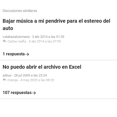
Discusiones similares
Bajar música a mi pendrive para el estereo del
auto
calabazaluismaria
-
3 abr 2014 a las 01:39
Carlos-vialfa
-
3 abr 2014 a las 07:03
1 respuesta
No puedo abrir el archivo en Excel
adriux
-
28 jul 2009 a las 23:24
maruja
-
4 may 2020 a las 08:20
107 respuestas