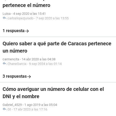
pertenece el número
Luisa
-
4 sep 2020 a las 15:41
carloslopezjurado
-
7 sep 2020 a las 13:55
1 respuesta
Quiero saber a qué parte de Caracas pertenece
un número
carmencita
-
14 abr 2020 a las 04:38
ChaneGarcia
-
9 sep 2024 a las 01:14
3 respuestas
Cómo averiguar un número de celular con el
DNI y el nombre
Gabriel_4529
-
1 ago 2019 a las 05:04
Gt
-
17 abr 2023 a las 17:16