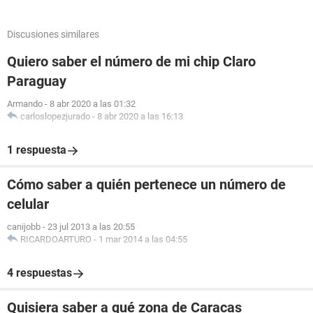
Discusiones similares
Quiero saber el número de mi chip Claro
Paraguay
Armando
-
8 abr 2020 a las 01:32
carloslopezjurado
-
8 abr 2020 a las 16:13
1 respuesta
Cómo saber a quién pertenece un número de
celular
canijobb
-
23 jul 2013 a las 20:55
RICARDOARTURO
-
1 mar 2014 a las 04:55
4 respuestas
Quisiera saber a qué zona de Caracas