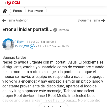
Foros
Hardware
Tema Anterior
Siguiente Tema
Error al iniciar portatil...
Cerrado
fhilip94
- 18 oct 2015 a las 00:31
KY_WD
-
19 oct 2015 a las 16:35
Buenas tardes,
Necesito ayuda urgente con mi portátil Asus. El problema es
el siguiente, estaba yo usándolo como de costumbre cuando
de un momento a otro se congelo la pantalla, aunque el
mouse se movía, el equipo no respondía a nada... Lo apague
y lo volví a encender, y hay empezó a emitir un pitido largo y
constante proveniente del disco duro, aparece el logo de
asus y luego aparece este mensaje, "Reboot and select
proper Boot device ir insert Boot Media in selected boot
device and press a key"... y de hay no pasa... No encuentro
como arreglar el problema, (ya trate cambiando de lugar y