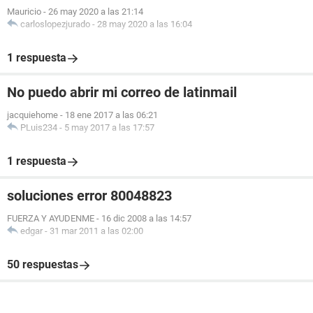
Mauricio
-
26 may 2020 a las 21:14
carloslopezjurado
-
28 may 2020 a las 16:04
1 respuesta
No puedo abrir mi correo de latinmail
jacquiehome
-
18 ene 2017 a las 06:21
PLuis234
-
5 may 2017 a las 17:57
1 respuesta
soluciones error 80048823
FUERZA Y AYUDENME
-
16 dic 2008 a las 14:57
edgar
-
31 mar 2011 a las 02:00
50 respuestas