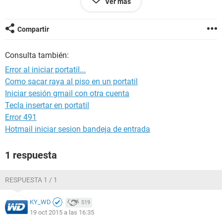
Ver más
limpiando las memorias ram, desconecte y volví a conectar
el dd, el cual esta conecta sin bus de datos). Agradezco
quién me pueda ayudar..
Compartir
Consulta también:
Error al iniciar portatil...
Como sacar raya al piso en un portatil
Iniciar sesión gmail con otra cuenta
Tecla insertar en portatil
Error 491
Hotmail iniciar sesion bandeja de entrada
1 respuesta
RESPUESTA 1 / 1
KY_WD
519
19 oct 2015 a las 16:35