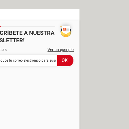
SCRÍBETE A NUESTRA
SLETTER!
cias
Ver un ejemplo