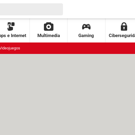
ps e Internet
Multimedia
Gaming
Cibersegurid
Videojuegos