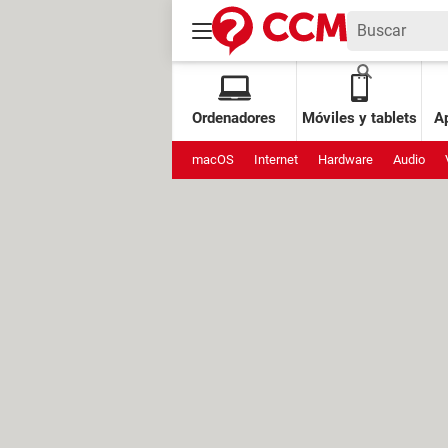
Ordenadores
Móviles y tablets
Ap
macOS
Internet
Hardware
Audio