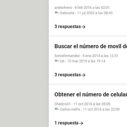
arielsilvera
-
8 feb 2016 a las 02:01
Gabruela
-
11 jul 2022 a las 08:43
3 respuestas
Buscar el número de movil d
Soniafernandez
-
5 ene 2014 a las 12:31
loli
-
12 mar 2019 a las 19:14
3 respuestas
Obtener el número de celula
Chatico31
-
11 oct 2016 a las 05:06
Carlos-vialfa
-
11 oct 2016 a las 22:09
1 respuesta