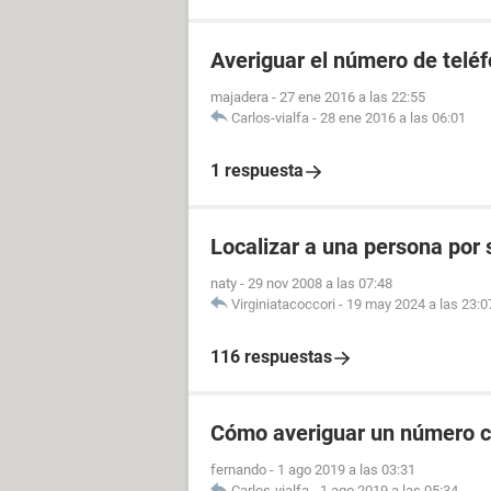
Averiguar el número de telé
majadera
-
27 ene 2016 a las 22:55
Carlos-vialfa
-
28 ene 2016 a las 06:01
1 respuesta
Localizar a una persona por
naty
-
29 nov 2008 a las 07:48
Virginiatacoccori
-
19 may 2024 a las 23:0
116 respuestas
Cómo averiguar un número ce
fernando
-
1 ago 2019 a las 03:31
Carlos-vialfa
-
1 ago 2019 a las 05:34