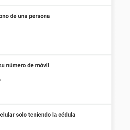
fono de una persona
 su número de móvil
7
lular solo teniendo la cédula