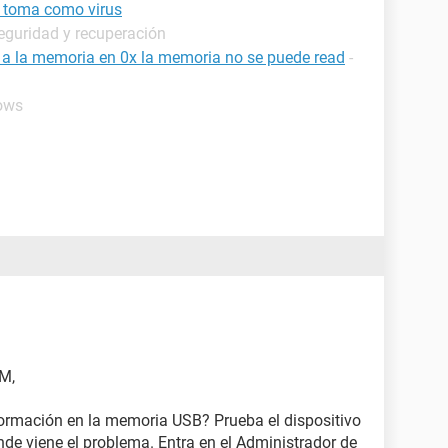
 toma como virus
eguridad y recuperación
a a la memoria en 0x la memoria no se puede read
-
ows
M,
formación en la memoria USB? Prueba el dispositivo
nde viene el problema. Entra en el Administrador de