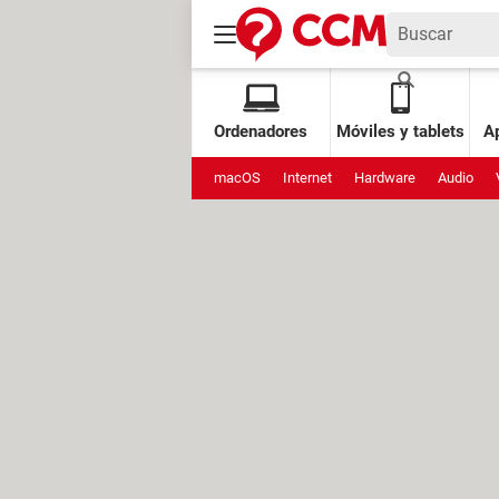
Ordenadores
Móviles y tablets
Ap
macOS
Internet
Hardware
Audio