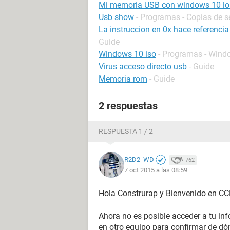
Mi memoria USB con windows 10 lo
Usb show
- Programas - Copias de s
La instruccion en 0x hace referenci
Guide
Windows 10 iso
- Programas - Wind
Virus acceso directo usb
- Guide
Memoria rom
- Guide
2 respuestas
RESPUESTA 1 / 2
R2D2_WD
762
7 oct 2015 a las 08:59
Hola Construrap y Bienvenido en CC
Ahora no es posible acceder a tu in
en otro equipo para confirmar de dó