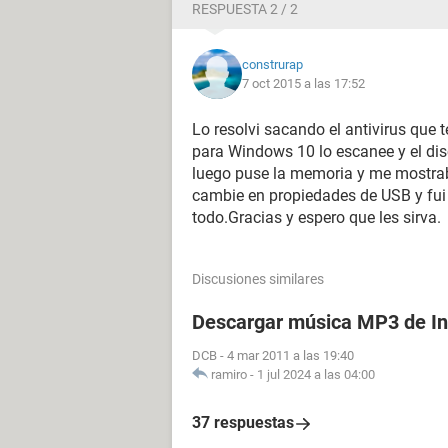
RESPUESTA 2 / 2
construrap
7 oct 2015 a las 17:52
Lo resolvi sacando el antivirus que 
para Windows 10 lo escanee y el dis
luego puse la memoria y me mostraba
cambie en propiedades de USB y fui
todo.Gracias y espero que les sirva.
Discusiones similares
Descargar música MP3 de In
DCB
-
4 mar 2011 a las 19:40
ramiro
-
1 jul 2024 a las 04:00
37 respuestas