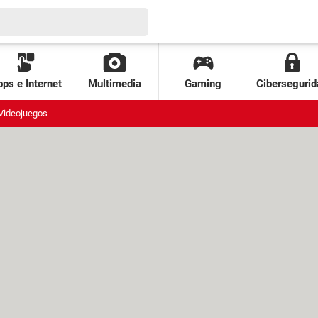
ps e Internet
Multimedia
Gaming
Cibersegurid
Videojuegos