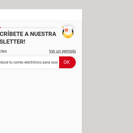
SCRÍBETE A NUESTRA
SLETTER!
cias
Ver un ejemplo