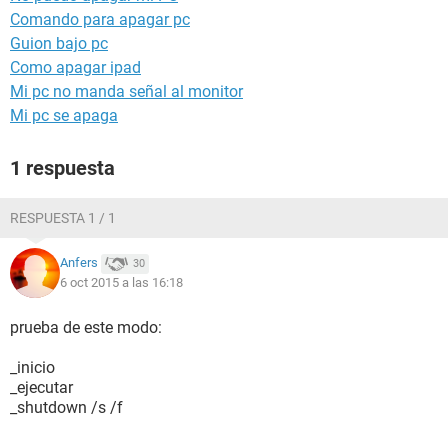
Comando para apagar pc
Guion bajo pc
Como apagar ipad
Mi pc no manda señal al monitor
Mi pc se apaga
1 respuesta
RESPUESTA 1 / 1
Anfers
30
6 oct 2015 a las 16:18
prueba de este modo:
_inicio
_ejecutar
_shutdown /s /f