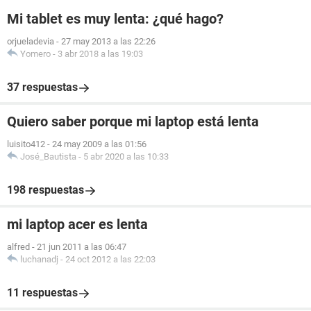
Mi tablet es muy lenta: ¿qué hago?
orjueladevia
-
27 may 2013 a las 22:26
Yomero
-
3 abr 2018 a las 19:03
37 respuestas
Quiero saber porque mi laptop está lenta
luisito412
-
24 may 2009 a las 01:56
José_Bautista
-
5 abr 2020 a las 10:33
198 respuestas
mi laptop acer es lenta
alfred
-
21 jun 2011 a las 06:47
luchanadj
-
24 oct 2012 a las 22:03
11 respuestas