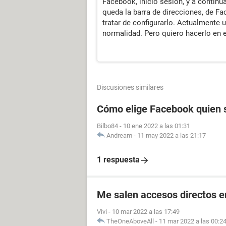
Facebook, inicio sesión, y a continu
queda la barra de direcciones, de 
tratar de configurarlo. Actualmente u
normalidad. Pero quiero hacerlo en 
Discusiones similares
Cómo elige Facebook quien s
Bilbo84
-
10 ene 2022 a las 01:31
Andream
-
11 may 2022 a las 21:17
1 respuesta
Me salen accesos directos e
Vivi
-
10 mar 2022 a las 17:49
TheOneAboveAll
-
11 mar 2022 a las 00:2