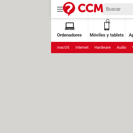
Ordenadores
Móviles y tablets
Ap
macOS
Internet
Hardware
Audio