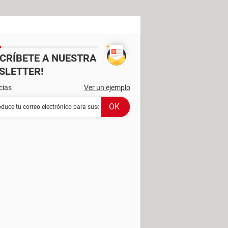
SCRÍBETE A NUESTRA
SLETTER!
cias
Ver un ejemplo