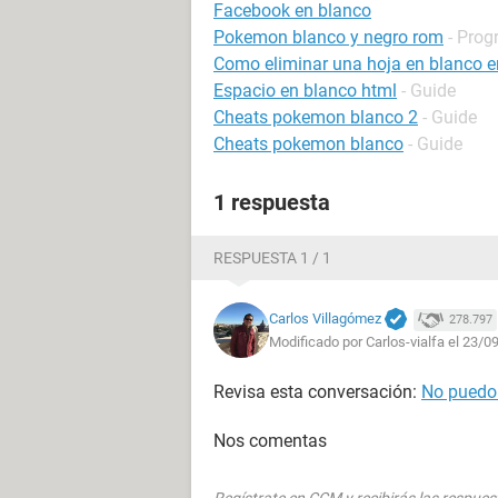
Facebook en blanco
Pokemon blanco y negro rom
- Prog
Como eliminar una hoja en blanco e
Espacio en blanco html
- Guide
Cheats pokemon blanco 2
- Guide
Cheats pokemon blanco
- Guide
1 respuesta
RESPUESTA 1 / 1
Carlos Villagómez
278.797
Modificado por Carlos-vialfa el 23/0
Revisa esta conversación:
No puedo 
Nos comentas