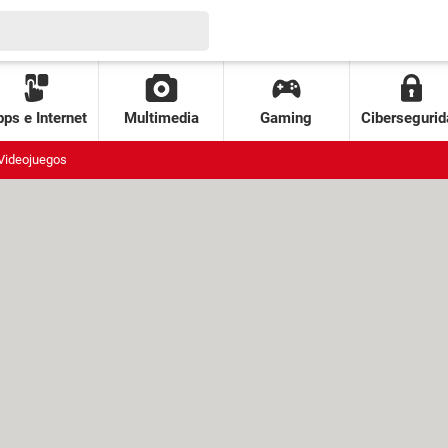
ps e Internet
Multimedia
Gaming
Cibersegurid
Videojuegos