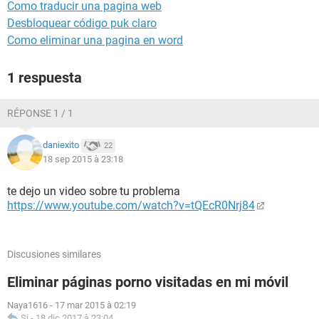
Como traducir una pagina web
Desbloquear código puk claro
Como eliminar una pagina en word
1 respuesta
RÉPONSE 1 / 1
daniexito
22
18 sep 2015 à 23:18
te dejo un video sobre tu problema
https://www.youtube.com/watch?v=tQEcR0Nrj84
Discusiones similares
Eliminar páginas porno visitadas en mi móvil
Naya1616
-
17 mar 2015 à 02:19
Si
-
18 dic 2017 à 23:04