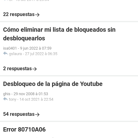
22 respuestas
Cómo eliminar mi lista de bloqueados sin
desbloquearlos
isa0401
-
9 jun 2022 à 07:59
gslaura
-
27 jul 2022 à 06:35
2 respuestas
Desbloqueo de la página de Youtube
ghis
-
29 nov 2008 à 01:53
tony
-
14 oct 2021 à 22:54
54 respuestas
Error 80710A06