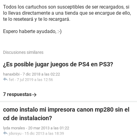
Todos los cartuchos son susceptibles de ser recargados, si
lo llevas directamente a una tienda que se encargue de ello,
te lo reseteará y te lo recargará.
Espero haberte ayudado, :-)
Discusiones similares
¿Es posible jugar juegos de PS4 en PS3?
hanaxbibi
-
7 dic 2018 a las 02:22
fet
-
7 jul 2019 a las 12:56
7 respuestas
como instalo mi impresora canon mp280 sin el
cd de instalacion?
lyda morales
-
20 mar 2013 a las 01:22
jdsrsyu
-
15 dic 2013 a las 18:39