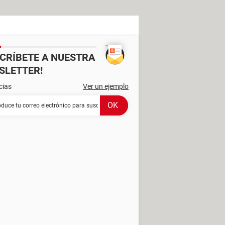
SCRÍBETE A NUESTRA
SLETTER!
cias
Ver un ejemplo