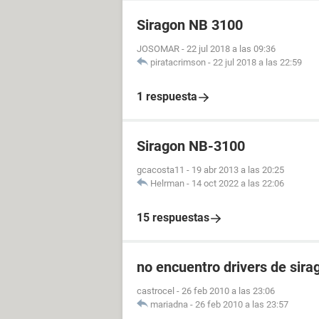
Siragon NB 3100
JOSOMAR
-
22 jul 2018 a las 09:36
piratacrimson
-
22 jul 2018 a las 22:59
1 respuesta
Siragon NB-3100
gcacosta11
-
19 abr 2013 a las 20:25
Helrman
-
14 oct 2022 a las 22:06
15 respuestas
no encuentro drivers de sir
castrocel
-
26 feb 2010 a las 23:06
mariadna
-
26 feb 2010 a las 23:57