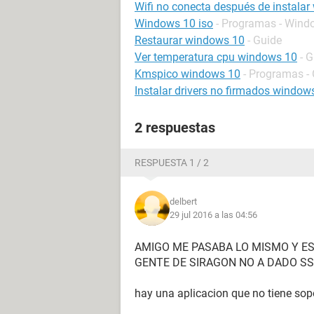
Wifi no conecta después de instala
Windows 10 iso
- Programas - Wind
Restaurar windows 10
- Guide
Ver temperatura cpu windows 10
- 
Kmspico windows 10
- Programas - 
Instalar drivers no firmados window
2 respuestas
RESPUESTA 1 / 2
delbert
29 jul 2016 a las 04:56
AMIGO ME PASABA LO MISMO Y ES
GENTE DE SIRAGON NO A DADO S
hay una aplicacion que no tiene sop