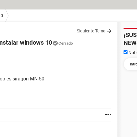
10
Siguiente Tema
¡SU
instalar windows 10
NEW
Cerrado
Noti
top es siragon MN-50