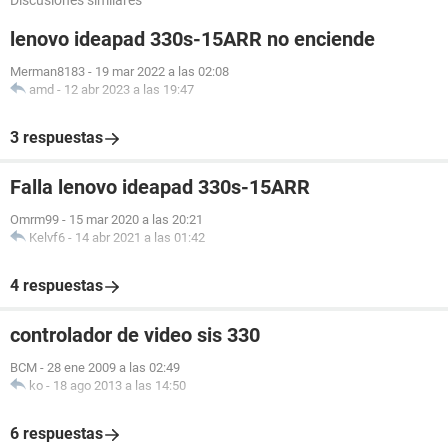
Discusiones similares
lenovo ideapad 330s-15ARR no enciende
Merman8183
-
19 mar 2022 a las 02:08
amd
-
12 abr 2023 a las 19:47
3 respuestas
Falla lenovo ideapad 330s-15ARR
Omrm99
-
15 mar 2020 a las 20:21
Kelvf6
-
14 abr 2021 a las 01:42
4 respuestas
controlador de video sis 330
BCM
-
28 ene 2009 a las 02:49
ko
-
18 ago 2013 a las 14:50
6 respuestas