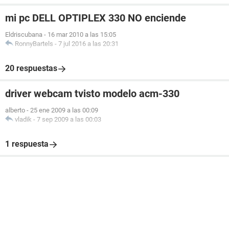
mi pc DELL OPTIPLEX 330 NO enciende
Eldriscubana
-
16 mar 2010 a las 15:05
RonnyBartels
-
7 jul 2016 a las 20:31
20 respuestas
driver webcam tvisto modelo acm-330
alberto
-
25 ene 2009 a las 00:09
vladik
-
7 sep 2009 a las 00:03
1 respuesta