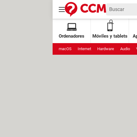
Ordenadores
Móviles y tablets
Ap
macOS
Internet
Hardware
Audio