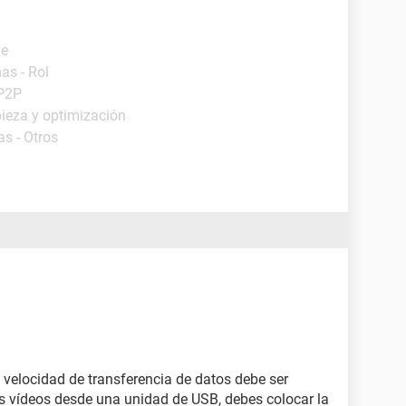
de
as - Rol
 P2P
ieza y optimización
s - Otros
velocidad de transferencia de datos debe ser
os vídeos desde una unidad de USB, debes colocar la