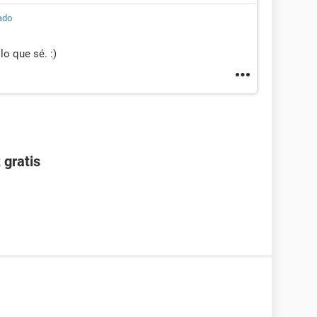
ado
o que sé. :)
 gratis