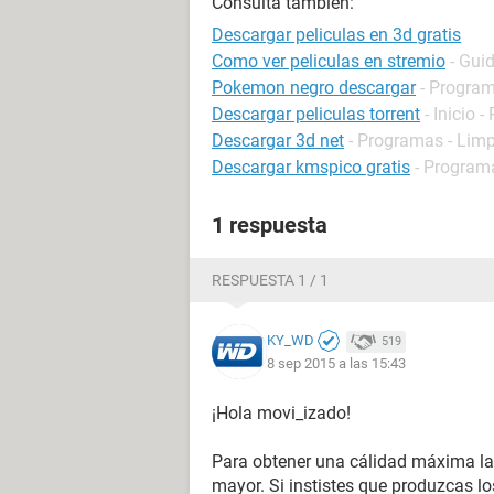
Consulta también:
Descargar peliculas en 3d gratis
Como ver peliculas en stremio
- Gui
Pokemon negro descargar
- Program
Descargar peliculas torrent
- Inicio -
Descargar 3d net
- Programas - Limp
Descargar kmspico gratis
- Programa
1 respuesta
RESPUESTA 1 / 1
KY_WD
519
8 sep 2015 a las 15:43
¡Hola movi_izado!
Para obtener una cálidad máxima la 
mayor. Si instistes que produzcas l