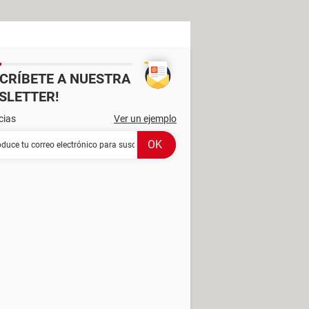
SCRÍBETE A NUESTRA
SLETTER!
cias
Ver un ejemplo