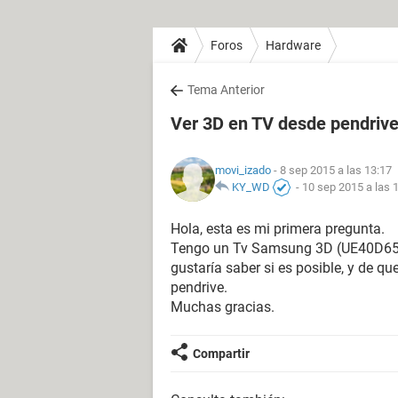
Foros
Hardware
Tema Anterior
Ver 3D en TV desde pendriv
movi_izado
- 8 sep 2015 a las 13:17
KY_WD
-
10 sep 2015 a las 
Hola, esta es mi primera pregunta.
Tengo un Tv Samsung 3D (UE40D653
gustaría saber si es posible, y de q
pendrive.
Muchas gracias.
Compartir