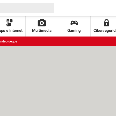
ps e Internet
Multimedia
Gaming
Cibersegurid
Videojuegos