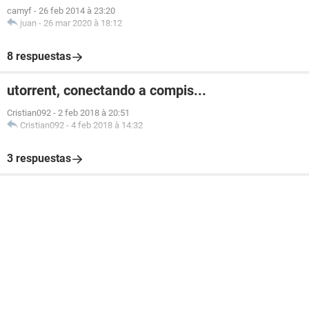
camyf
-
26 feb 2014 à 23:20
juan
-
26 mar 2020 à 18:12
8 respuestas
utorrent, conectando a compis...
Cristian092
-
2 feb 2018 à 20:51
Cristian092
-
4 feb 2018 à 14:32
3 respuestas