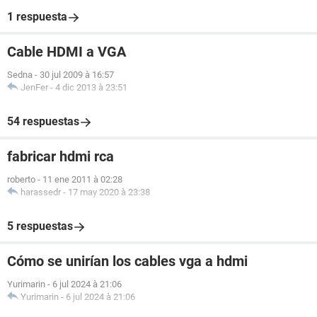
1 respuesta
Cable HDMI a VGA
Sedna
-
30 jul 2009 à 16:57
JenFer
-
4 dic 2013 à 23:51
54 respuestas
fabricar hdmi rca
roberto
-
11 ene 2011 à 02:28
harassedr
-
17 may 2020 à 23:38
5 respuestas
Cómo se unirían los cables vga a hdmi
Yurimarin
-
6 jul 2024 à 21:06
Yurimarin
-
6 jul 2024 à 21:06