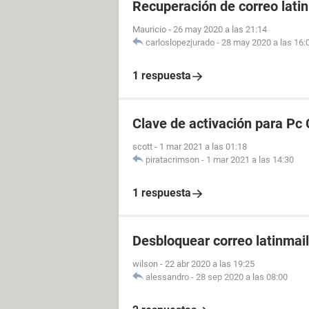
Recuperación de correo lati
Mauricio
-
26 may 2020 a las 21:14
carloslopezjurado
-
28 may 2020 a las 16:
1 respuesta
Clave de activación para Pc 
scott
-
1 mar 2021 a las 01:18
piratacrimson
-
1 mar 2021 a las 14:30
1 respuesta
Desbloquear correo latinmail
wilson
-
22 abr 2020 a las 19:25
alessandro
-
28 sep 2020 a las 08:00