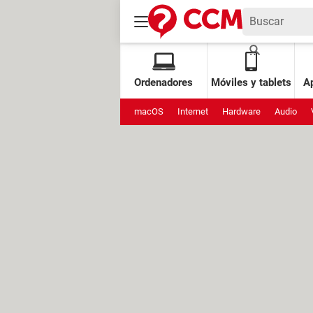
Ordenadores
Móviles y tablets
Ap
macOS
Internet
Hardware
Audio