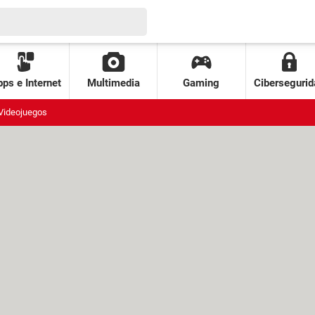
ps e Internet
Multimedia
Gaming
Cibersegurid
Videojuegos