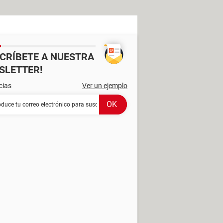
SCRÍBETE A NUESTRA
SLETTER!
cias
Ver un ejemplo