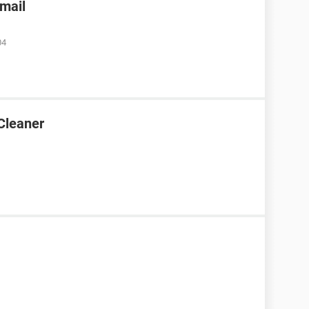
nmail
04
Cleaner