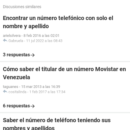
Discusiones similares
Encontrar un número telefónico con solo el
nombre y apellido
arielsilvera
-
8 feb 2016 a las 02:01
Gabruela
-
11 jul 2022 a las 08:43
3 respuestas
Cómo saber el titular de un número Movistar en
Venezuela
taguanes
-
15 mar 2013 a las 16:39
cositalinda
-
1 feb 2017 a las 17:34
6 respuestas
Saber el número de teléfono teniendo sus
nombres y apellidos