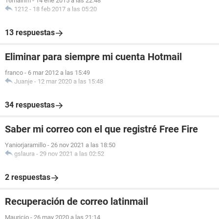
16mairim
-
14 ene 2015 a las 22:48
1212
-
18 feb 2017 a las 05:20
13 respuestas
Eliminar para siempre mi cuenta Hotmail
franco
-
6 mar 2012 a las 15:49
Juanje
-
12 mar 2020 a las 15:48
34 respuestas
Saber mi correo con el que registré Free Fire
Yaniorjaramillo
-
26 nov 2021 a las 18:50
gslaura
-
29 nov 2021 a las 02:52
2 respuestas
Recuperación de correo latinmail
Mauricio
-
26 may 2020 a las 21:14