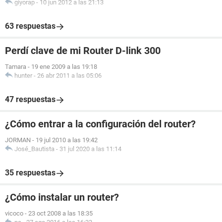
giyorap
-
10 jun 2012 a las 21:13
63 respuestas
Perdí clave de mi Router D-link 300
Tamara
-
19 ene 2009 a las 19:18
hunter
-
26 abr 2011 a las 05:06
47 respuestas
¿Cómo entrar a la configuración del router?
JORMAN
-
19 jul 2010 a las 19:42
José_Bautista
-
31 jul 2020 a las 11:14
35 respuestas
¿Cómo instalar un router?
vicoco
-
23 oct 2008 a las 18:35