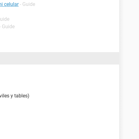
i celular
- Guide
Guide
- Guide
iles y tables)