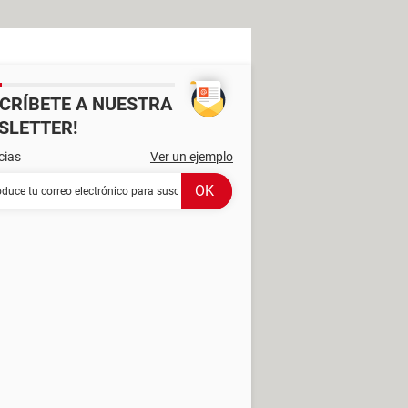
SCRÍBETE A NUESTRA
SLETTER!
cias
Ver un ejemplo