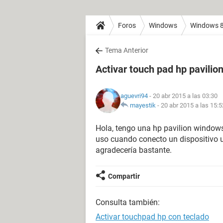
Foros
Windows
Windows 
Tema Anterior
Activar touch pad hp pavilio
aguevri94
- 20 abr 2015 a las 03:30
mayestik
-
20 abr 2015 a las 15:5
Hola, tengo una hp pavilion windows
uso cuando conecto un dispositivo u
agradecería bastante.
Compartir
Consulta también:
Activar touchpad hp con teclado