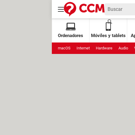
Ordenadores
Móviles y tablets
Ap
macOS
Internet
Hardware
Audio