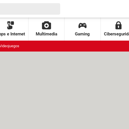
ps e Internet
Multimedia
Gaming
Cibersegurid
Videojuegos