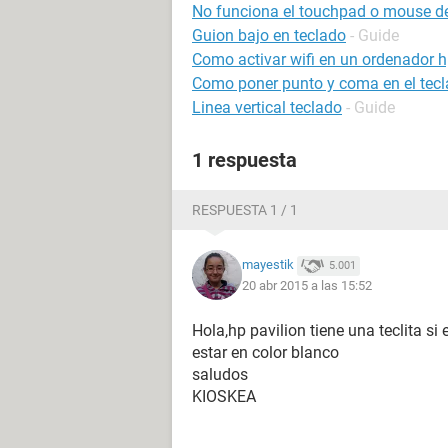
No funciona el touchpad o mouse del
Guion bajo en teclado
- Guide
Como activar wifi en un ordenador h
Como poner punto y coma en el tec
Linea vertical teclado
- Guide
1 respuesta
RESPUESTA 1 / 1
mayestik
5.001
20 abr 2015 a las 15:52
Hola,hp pavilion tiene una teclita s
estar en color blanco
saludos
KIOSKEA