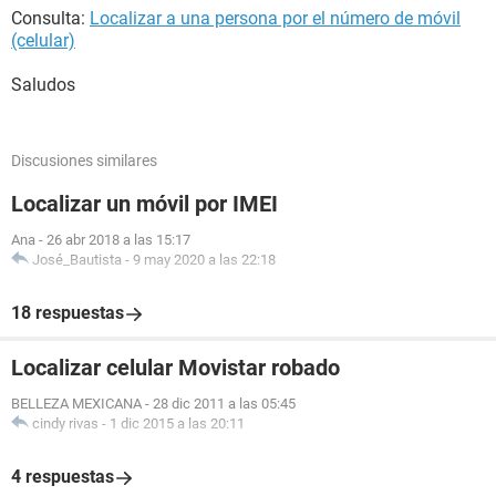
Consulta:
Localizar a una persona por el número de móvil
(celular)
Saludos
Discusiones similares
Localizar un móvil por IMEI
Ana
-
26 abr 2018 a las 15:17
José_Bautista
-
9 may 2020 a las 22:18
18 respuestas
Localizar celular Movistar robado
BELLEZA MEXICANA
-
28 dic 2011 a las 05:45
cindy rivas
-
1 dic 2015 a las 20:11
4 respuestas