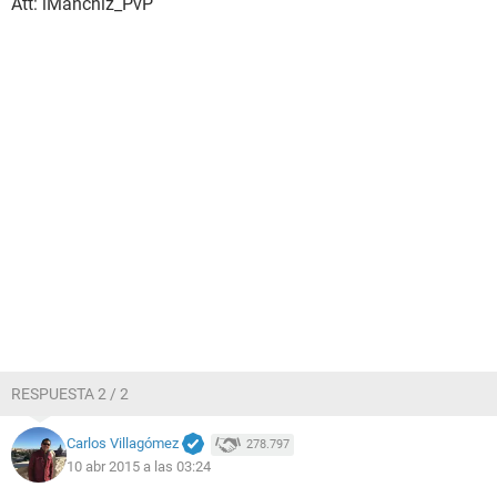
Att: iManchiz_PvP
RESPUESTA 2 / 2
Carlos Villagómez
278.797
10 abr 2015 a las 03:24