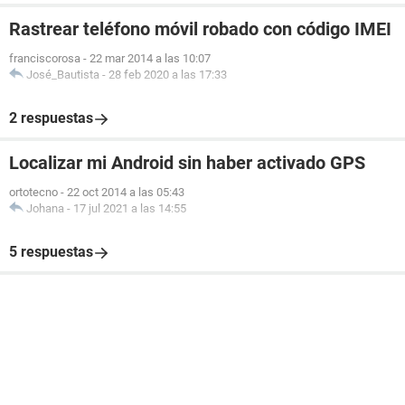
Rastrear teléfono móvil robado con código IMEI
franciscorosa
-
22 mar 2014 a las 10:07
José_Bautista
-
28 feb 2020 a las 17:33
2 respuestas
Localizar mi Android sin haber activado GPS
ortotecno
-
22 oct 2014 a las 05:43
Johana
-
17 jul 2021 a las 14:55
5 respuestas