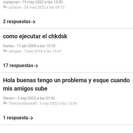
supayrojo
-
19 may 2022 a las 13:59
gslaura
-
24 may 2022 a las 04:12
2 respuestas
como ejecutar el chkdsk
Carias
-
11 abr 2009 a las 15:18
pangea
-
7 ene 2019 a las 15:47
17 respuestas
Hola buenas tengo un problema y esque cuando
mis amigos sube
Steven
-
3 sep 2022 a las 07:42
TheOneAboveAll
-
3 sep 2022 a las 13:59
1 respuesta