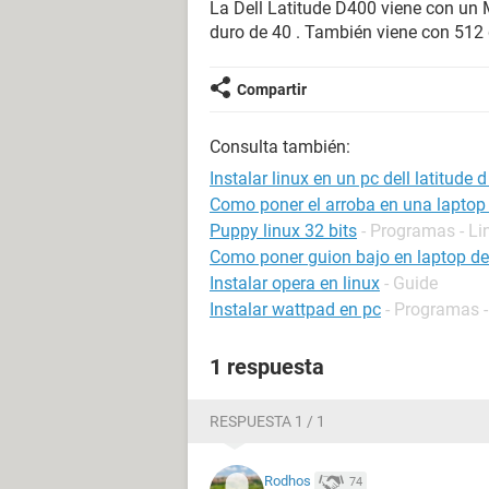
La Dell Latitude D400 viene con un
duro de 40 . También viene con 512
Compartir
Consulta también:
Instalar linux en un pc dell latitude 
Como poner el arroba en una laptop 
Puppy linux 32 bits
- Programas - Li
Como poner guion bajo en laptop de
Instalar opera en linux
- Guide
Instalar wattpad en pc
- Programas -
1 respuesta
RESPUESTA 1 / 1
Rodhos
74