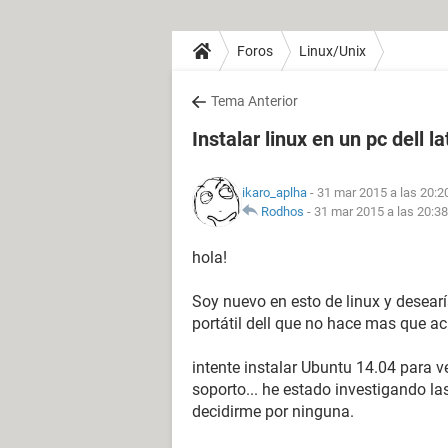
Foros
Linux/Unix
Tema Anterior
Instalar linux en un pc dell l
ikaro_aplha
- 31 mar 2015 a las 20:2
Rodhos
-
31 mar 2015 a las 20:38
hola!
Soy nuevo en esto de linux y desearí
portátil dell que no hace mas que 
intente instalar Ubuntu 14.04 para ver
soporto... he estado investigando la
decidirme por ninguna.