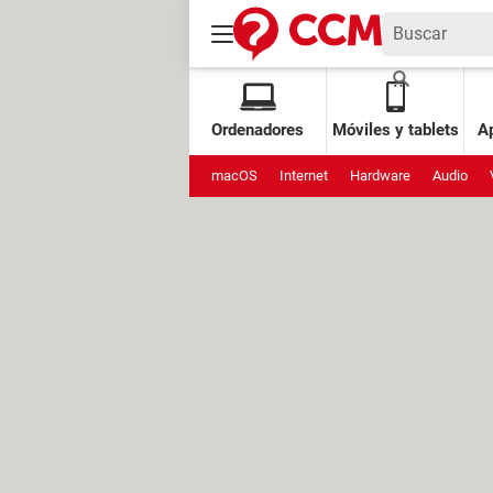
Ordenadores
Móviles y tablets
Ap
macOS
Internet
Hardware
Audio