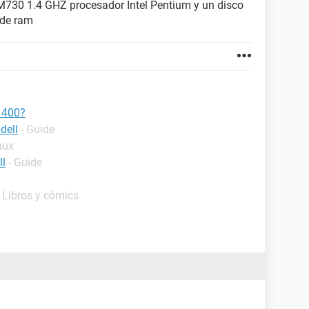
 M730 1.4 GHZ procesador Intel Pentium y un disco
 de ram
d 400?
dell
- Guide
nux
ll
- Guide
 Libros y cómics