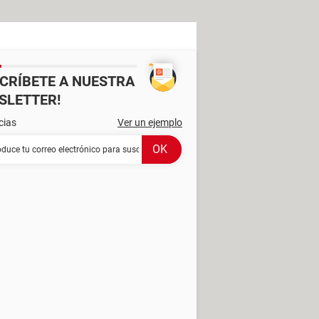
SCRÍBETE A NUESTRA
SLETTER!
cias
Ver un ejemplo