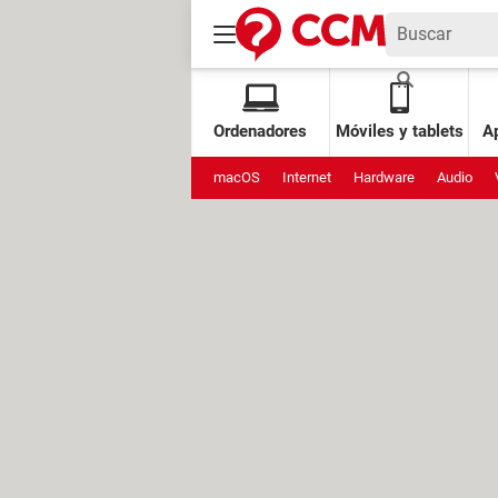
Ordenadores
Móviles y tablets
Ap
macOS
Internet
Hardware
Audio