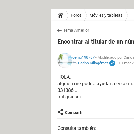
Foros
Móviles y tabletas
Tema Anterior
Encontrar al titular de un nú
demo198787
- Modificado por Carlos
Carlos Villagómez
-
31 mar 2
HOLA,
alguien me podria ayudar a encontra
331386...
mil gracias
Compartir
Consulta también: