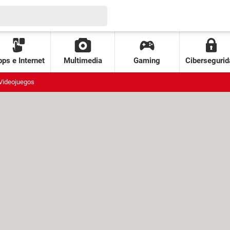
ps e Internet
Multimedia
Gaming
Cibersegurid
Videojuegos