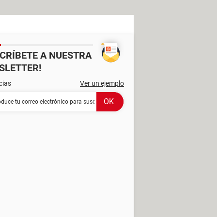
SCRÍBETE A NUESTRA
SLETTER!
cias
Ver un ejemplo