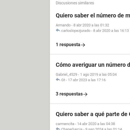
Discusiones similares
Quiero saber el número de m
Armando
-
8 abr 2020 a las 01:32
carloslopezjurado
-
8 abr 2020 a las 16:13
1 respuesta
Cómo averiguar un número de
Gabriel_4529
-
1 ago 2019 a las 05:04
Gt
-
17 abr 2023 a las 17:16
3 respuestas
Quiero saber a qué parte de
carmencita
-
14 abr 2020 a las 04:38
ChaneGarcia
-
9 sep 2024 a las 01:14