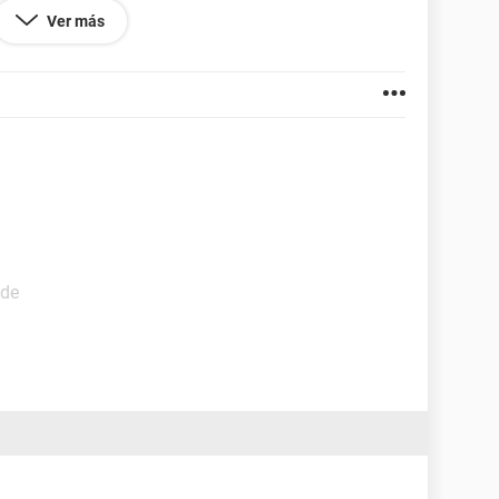
cambié de conexión los sata pero no pasa nada; el
Ver más
 girando pero al cabo de varios segundos es como
istra.
software.
ide