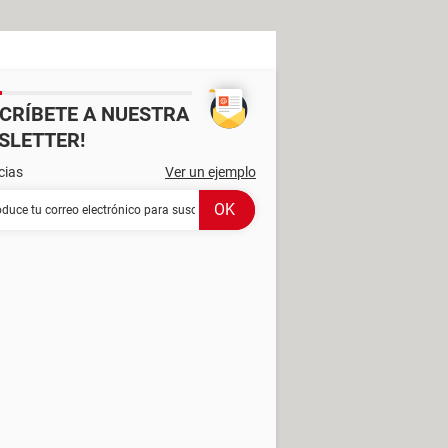
SCRÍBETE A NUESTRA
SLETTER!
cias
Ver un ejemplo