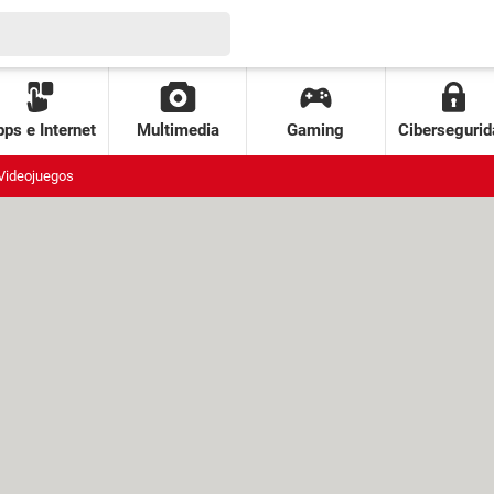
ps e Internet
Multimedia
Gaming
Cibersegurid
Videojuegos