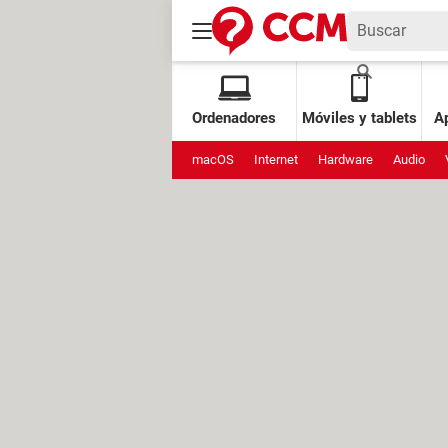
Ordenadores
Móviles y tablets
Ap
macOS
Internet
Hardware
Audio