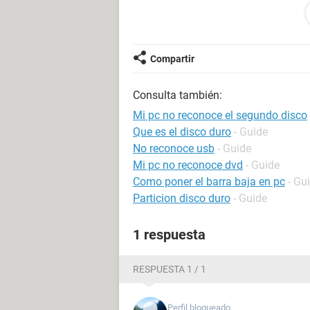
Revisé los cables de alimentación, 
disco hace un sonido como que está
que se apaga, y el windows no lo reg
No se si es problema del disco o de 
Compartir
Que puede ser????
Consulta también:
Mi pc no reconoce el segundo disco
Que es el disco duro
- Guide
No reconoce usb
- Guide
Mi pc no reconoce dvd
- Guide
Como poner el barra baja en pc
- Gu
Particion disco duro
- Guide
1 respuesta
RESPUESTA 1 / 1
Perfil bloqueado