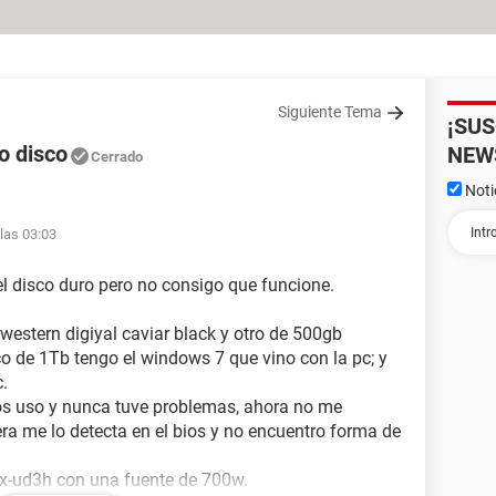
Siguiente Tema
¡SU
o disco
NEW
Cerrado
Noti
las 03:03
el disco duro pero no consigo que funcione.
estern digiyal caviar black y otro de 500gb
sco de 1Tb tengo el windows 7 que vino con la pc; y
c.
os uso y nunca tuve problemas, ahora no me
era me lo detecta en el bios y no encuentro forma de
x-ud3h con una fuente de 700w.