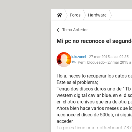
Foros
Hardware
Tema Anterior
Mi pc no reconoce el segund
luiszanel
- 27 mar 2015 a las 02:35
Perfil bloqueado -
27 mar 2015 a 
Hola, necesito recuperar los datos d
Este es el problema;
Tengo dos discos duros uno de 1Tb w
western digital caviar blue, en el di
en el otro archivos que era de otra p
Ahora bien hace varios meses que l
reconoce el disco de 500gb; ni siqui
acceder.
La pc es tiene una motherboard Z87