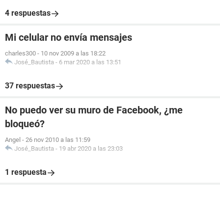
4 respuestas
Mi celular no envía mensajes
charles300
-
10 nov 2009 a las 18:22
José_Bautista
-
6 mar 2020 a las 13:51
37 respuestas
No puedo ver su muro de Facebook, ¿me
bloqueó?
Angel
-
26 nov 2010 a las 11:59
José_Bautista
-
19 abr 2020 a las 23:03
1 respuesta