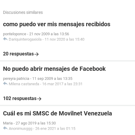
Discusiones similares
como puedo ver mis mensajes recibidos
ponteloponce
-
21 nov 2009 a las 13:56
Dariquinterogaxiola
-
11 nov 2020 a las 15:40
20 respuestas
No puedo abrir mensajes de Facebook
pereyra patricia
-
11 sep 2009 a las 13:35
Milena castaneda
-
16 mar 2017 a las 23:31
102 respuestas
Cuál es mi SMSC de Movilnet Venezuela
Maria
-
27 ago 2019 a las 15:30
Anonimusggg
-
26 ene 2021 a las 01:15