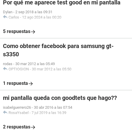
Por qué me aparece test good en mi pantalla
Dylan
-
2 sep 2018 a las 09:31
Carlos
-
12 ago 2024 a las 00:20
5 respuestas
Como obtener facebook para samsung gt-
s3350
rodas
-
30 mar 2012 a las 05:49
OPTIOGION
-
30 mar 2012 a las 05:50
1 respuesta
mi pantalla queda con goodtets que hago??
isabelguerrero26
-
30 abr 2016 a las 07:54
RosaYsabel
-
7 jul 2019 a las 16:39
2 respuestas