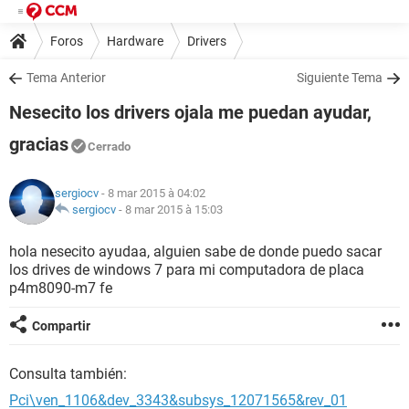
Foros
Hardware
Drivers
Tema Anterior
Siguiente Tema
Nesecito los drivers ojala me puedan ayudar,
gracias
Cerrado
sergiocv
- 8 mar 2015 à 04:02
sergiocv
-
8 mar 2015 à 15:03
hola nesecito ayudaa, alguien sabe de donde puedo sacar
los drives de windows 7 para mi computadora de placa
p4m8090-m7 fe
Compartir
Consulta también:
Pci\ven_1106&dev_3343&subsys_12071565&rev_01