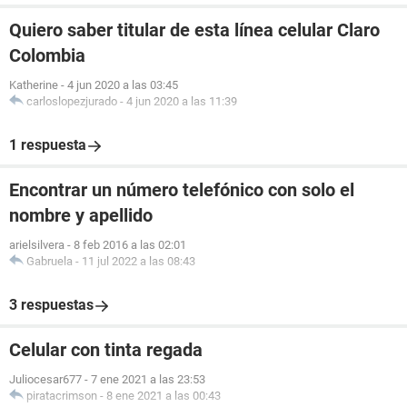
Quiero saber titular de esta línea celular Claro
Colombia
Katherine
-
4 jun 2020 a las 03:45
carloslopezjurado
-
4 jun 2020 a las 11:39
1 respuesta
Encontrar un número telefónico con solo el
nombre y apellido
arielsilvera
-
8 feb 2016 a las 02:01
Gabruela
-
11 jul 2022 a las 08:43
3 respuestas
Celular con tinta regada
Juliocesar677
-
7 ene 2021 a las 23:53
piratacrimson
-
8 ene 2021 a las 00:43