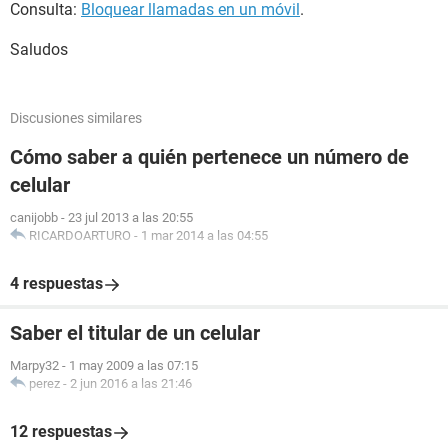
Consulta:
Bloquear llamadas en un móvil
.
Saludos
Discusiones similares
Cómo saber a quién pertenece un número de
celular
canijobb
-
23 jul 2013 a las 20:55
RICARDOARTURO
-
1 mar 2014 a las 04:55
4 respuestas
Saber el titular de un celular
Marpy32
-
1 may 2009 a las 07:15
perez
-
2 jun 2016 a las 21:46
12 respuestas