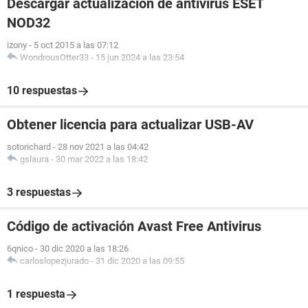
Descargar actualización de antivirus ESET
NOD32
izony
-
5 oct 2015 a las 07:12
WondrousOtter33
-
15 jun 2024 a las 23:54
10 respuestas
Obtener licencia para actualizar USB-AV
sotorichard
-
28 nov 2021 a las 04:42
gslaura
-
30 mar 2022 a las 18:42
3 respuestas
Código de activación Avast Free Antivirus
6qnico
-
30 dic 2020 a las 18:26
carloslopezjurado
-
31 dic 2020 a las 09:55
1 respuesta