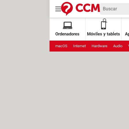
Ordenadores
Móviles y tablets
Ap
macOS
Internet
Hardware
Audio