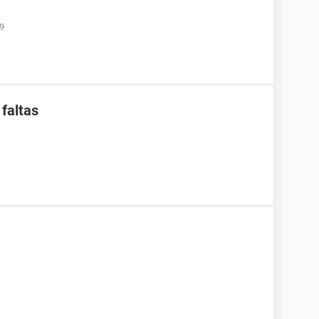
09
faltas