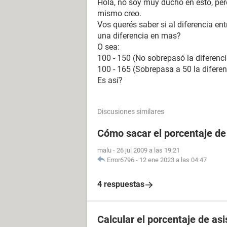
Hola, no soy muy ducho en esto, pe
mismo creo.
Vos querés saber si al diferencia ent
una diferencia en mas?
O sea:
100 - 150 (No sobrepasó la diferenci
100 - 165 (Sobrepasa a 50 la diferen
Es así?
Discusiones similares
Cómo sacar el porcentaje de
malu
-
26 jul 2009 a las 19:21
Error6796
-
12 ene 2023 a las 04:47
4 respuestas
Calcular el porcentaje de as