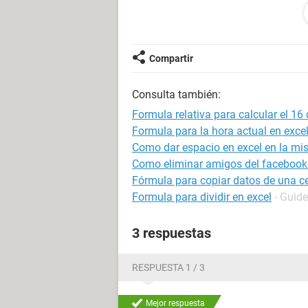
15 50
100 150
195 200
Compartir
espero me entiendan y me ayuden,
Consulta también:
gracias
Formula relativa para calcular el 16
Formula para la hora actual en exce
Como dar espacio en excel en la m
Como eliminar amigos del facebook
Fórmula para copiar datos de una c
Formula para dividir en excel
- Guide
3 respuestas
RESPUESTA 1 / 3
Mejor respuesta