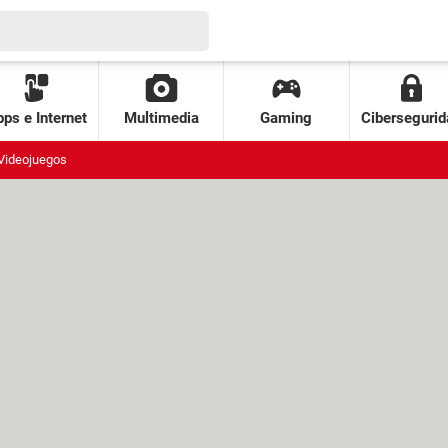
ps e Internet
Multimedia
Gaming
Cibersegurid
Videojuegos