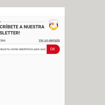
SCRÍBETE A NUESTRA
SLETTER!
cias
Ver un ejemplo