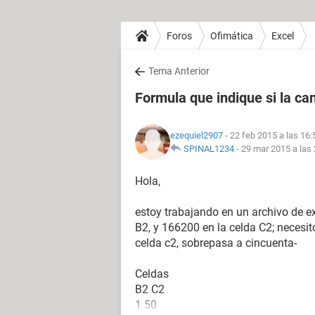
Foros
Ofimática
Excel
Tema Anterior
Formula que indique si la ca
ezequiel2907
- 22 feb 2015 a las 16:
SPINAL1234
-
29 mar 2015 a las 
Hola,
estoy trabajando en un archivo de e
B2, y 166200 en la celda C2; necesit
celda c2, sobrepasa a cincuenta-
Celdas
B2 C2
1 50