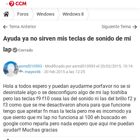
Foros
Windows
Windows 8
Tema Anterior
Siguiente Tema
Ayuda ya no sirven mis teclas de sonido de mi
lap
Cerrado
asmd310593
- Modificado por asmd310593 el 20/02/2015, 10:14
mayestik
-
20 feb 2015 a las 12:25
Hola a todos espero y puedan ayudarme porfavor no se si
desinstale algo o se desconfiguro algo de mi lap toshiba
pero las teclas f9 f10 osea las del sonido ni las del brillo f2 y
f3 como que se me desactivaron ahora para que funcione
tengo que apretar fn mas la tecla pero me es incomodo ya
que siento que mi lap no funciona al 100 eh buscado en
google como reparla pero nada espero que aqui me puedan
ayudar!! Muchas gracias