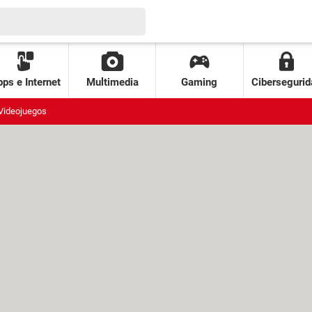
ps e Internet
Multimedia
Gaming
Cibersegurid
Videojuegos