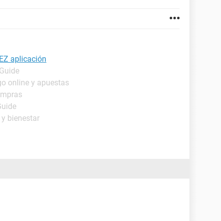
EZ aplicación
 Guide
go online y apuestas
ompras
Guide
 y bienestar