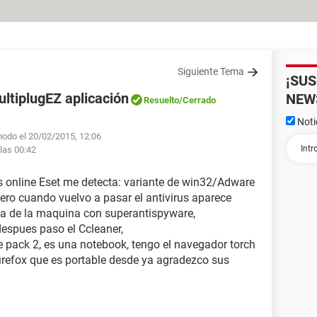
Siguiente Tema
¡SU
ltiplugEZ aplicación
NEW
Resuelto
/Cerrado
Noti
modo el 20/02/2015, 12:06
las 00:42
us online Eset me detecta: variante de win32/Adware
pero cuando vuelvo a pasar el antivirus aparece
a de la maquina con superantispyware,
despues paso el Ccleaner,
e pack 2, es una notebook, tengo el navegador torch
 firefox que es portable desde ya agradezco sus