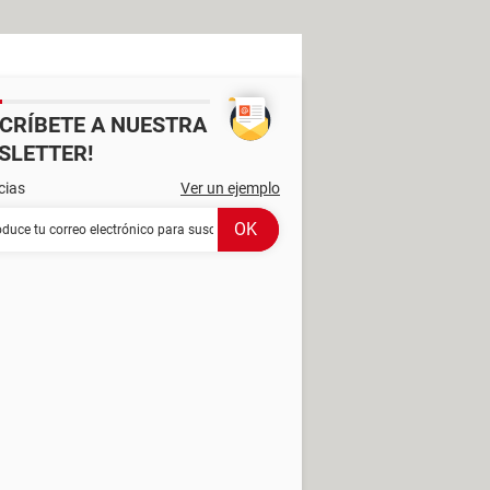
SCRÍBETE A NUESTRA
SLETTER!
cias
Ver un ejemplo