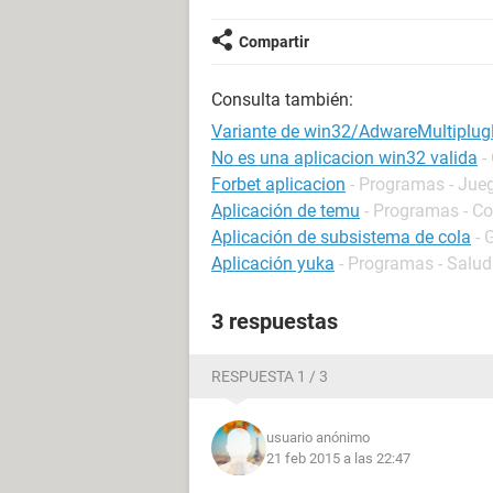
Compartir
Consulta también:
Variante de win32/AdwareMultiplug
No es una aplicacion win32 valida
-
Forbet aplicacion
- Programas - Jue
Aplicación de temu
- Programas - C
Aplicación de subsistema de cola
- 
Aplicación yuka
- Programas - Salud
3 respuestas
RESPUESTA 1 / 3
usuario anónimo
21 feb 2015 a las 22:47