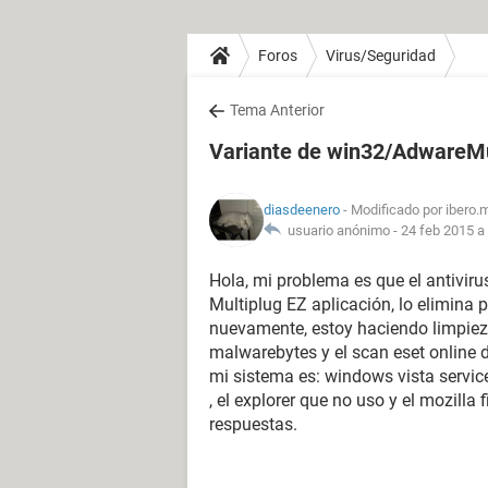
Foros
Virus/Seguridad
Tema Anterior
Variante de win32/AdwareMu
diasdeenero
- Modificado por ibero.
usuario anónimo -
24 feb 2015 a 
Hola, mi problema es que el antivir
Multiplug EZ aplicación, lo elimina 
nuevamente, estoy haciendo limpiez
malwarebytes y el scan eset online 
mi sistema es: windows vista servic
, el explorer que no uso y el mozilla
respuestas.