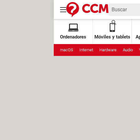
Ordenadores
Móviles y tablets
Ap
macOS
Internet
Hardware
Audio