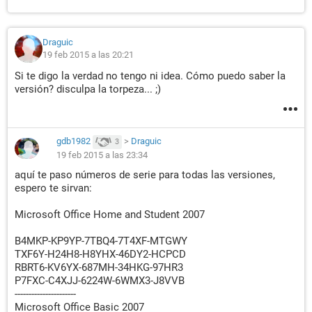
Draguic
19 feb 2015 a las 20:21
Si te digo la verdad no tengo ni idea. Cómo puedo saber la
versión? disculpa la torpeza... ;)
gdb1982
>
Draguic
3
19 feb 2015 a las 23:34
aquí te paso números de serie para todas las versiones,
espero te sirvan:
Microsoft Office Home and Student 2007
B4MKP-KP9YP-7TBQ4-7T4XF-MTGWY
TXF6Y-H24H8-H8YHX-46DY2-HCPCD
RBRT6-KV6YX-687MH-34HKG-97HR3
P7FXC-C4XJJ-6224W-6WMX3-J8VVB
----------------------
Microsoft Office Basic 2007