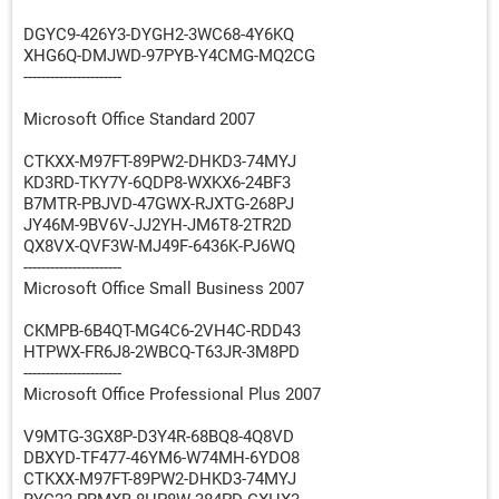
DGYC9-426Y3-DYGH2-3WC68-4Y6KQ
XHG6Q-DMJWD-97PYB-Y4CMG-MQ2CG
----------------------
Microsoft Office Standard 2007
CTKXX-M97FT-89PW2-DHKD3-74MYJ
KD3RD-TKY7Y-6QDP8-WXKX6-24BF3
B7MTR-PBJVD-47GWX-RJXTG-268PJ
JY46M-9BV6V-JJ2YH-JM6T8-2TR2D
QX8VX-QVF3W-MJ49F-6436K-PJ6WQ
----------------------
Microsoft Office Small Business 2007
CKMPB-6B4QT-MG4C6-2VH4C-RDD43
HTPWX-FR6J8-2WBCQ-T63JR-3M8PD
----------------------
Microsoft Office Professional Plus 2007
V9MTG-3GX8P-D3Y4R-68BQ8-4Q8VD
DBXYD-TF477-46YM6-W74MH-6YDO8
CTKXX-M97FT-89PW2-DHKD3-74MYJ