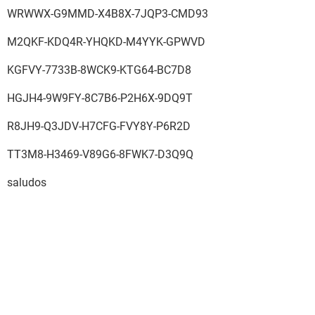
WRWWX-G9MMD-X4B8X-7JQP3-CMD93
M2QKF-KDQ4R-YHQKD-M4YYK-GPWVD
KGFVY-7733B-8WCK9-KTG64-BC7D8
HGJH4-9W9FY-8C7B6-P2H6X-9DQ9T
R8JH9-Q3JDV-H7CFG-FVY8Y-P6R2D
TT3M8-H3469-V89G6-8FWK7-D3Q9Q
saludos