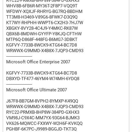
RYC22-PRMXB-8HP8W-384PD-GXHX3
WHV8B-6FB6R-MY36T-2F8P7-VQQ9T
WFDWY-XQXJF-RHRYG-BG7RQ-BBDHM
TT3M8-H3469-V89G6-8FWK7-D3Q9Q
KT7WY-RHPHH-WWPT6-CX2H3-7HJ7W
XBGKY-8VY28-4C4J9-Y4MKC-RK87W
QBX6B-8MDWH-GYYFP-Y8KJQ-CFTHW
MTP6Q-D868F-448FG-B6MG7-3DBKT
KGFVY-7733B-8WCK9-KTG64-BC7D8
WRWWX-G9MMD-X4B8X-7JQP3-CMD93
----------------------
Microsoft Office Enterprise 2007
KGFVY-7733B-8WCK9-KTG64-BC7D8
DBXYD-TF477-46YM4-W74MH-6YDQ8
----------------------
Microsoft Office Ultimate 2007
J67F8-BB7GM-8VPH2-8YMXP-K49QQ
WRWWX-G9MMD-X4B8X-7JQP3-CMD93
RYC22-PRMXB-8HP8W-384PD-GXHX3
VM98J-C9X4C-MM7YX-93G64-BJMK3
VK626-MQWCC-FXXWY-W2H6F-KVKQQ
PGHBF-6K7PC-J9989-BGGJD-TKT3Q