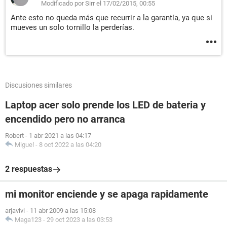
Modificado por Sirr el 17/02/2015, 00:55
Ante esto no queda más que recurrir a la garantía, ya que si
mueves un solo tornillo la perderías.
Discusiones similares
Laptop acer solo prende los LED de bateria y
encendido pero no arranca
Robert
-
1 abr 2021 a las 04:17
Miguel
-
8 oct 2022 a las 04:20
2 respuestas
mi monitor enciende y se apaga rapidamente
arjavivi
-
11 abr 2009 a las 15:08
Maga123
-
29 oct 2023 a las 03:53