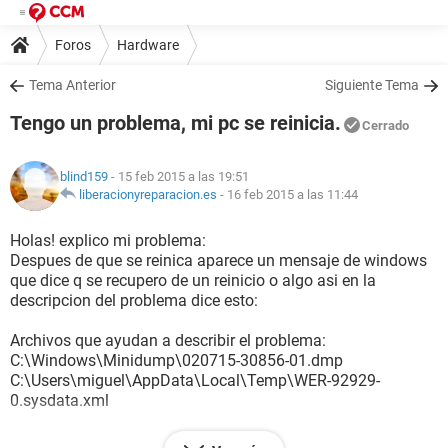
Foros
Hardware
Tema Anterior
Siguiente Tema
Tengo un problema, mi pc se reinicia.
Cerrado
blind159
- 15 feb 2015 a las 19:51
liberacionyreparacion.es
-
16 feb 2015 a las 11:44
Holas! explico mi problema:
Despues de que se reinica aparece un mensaje de windows
que dice q se recupero de un reinicio o algo asi en la
descripcion del problema dice esto:
Archivos que ayudan a describir el problema:
C:\Windows\Minidump\020715-30856-01.dmp
C:\Users\miguel\AppData\Local\Temp\WER-92929-
0.sysdata.xml
La verdad no se que puede ser mi pc es de escritorio y