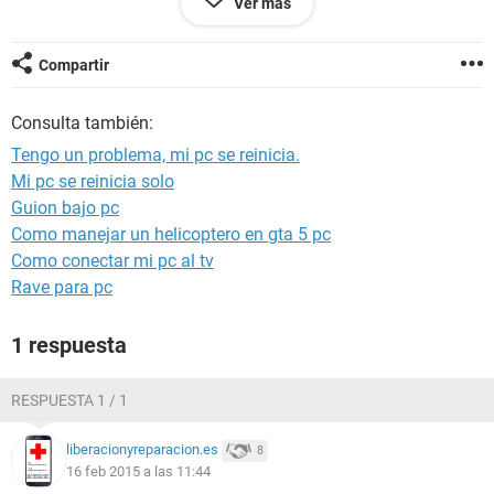
Ver más
también quiero agregar que mi monitor aveces se pone azul
lo que estoy haciendo no importa que se pone todo de color
azul lo soluciono momentáneamente apagando y
Compartir
encendiendo el monitor pero sucede aleatoriamente cada
tanto (ya revise el cable y esta bien).
Consulta también:
Les agradeceria que me ayudaran con este/os problemas.
Tengo un problema, mi pc se reinicia.
Mi pc se reinicia solo
Guion bajo pc
Como manejar un helicoptero en gta 5 pc
Como conectar mi pc al tv
Rave para pc
1 respuesta
RESPUESTA 1 / 1
liberacionyreparacion.es
8
16 feb 2015 a las 11:44